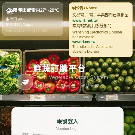
公告 / Notice
⛈️
陰陣雨或雷雨
27°~29°C
文星電子 電子事業部門已遷移至
降雨 90%
www.rf.net.tw
臺北市 / Taipei
本網站為應用系統部門
Cloudy | Rain 90% | 27~29°C
Wenshing Electronics Division
has moved to
www.rf.net.tw
This site is the Application
Systems Division.
鮮蔬訂購平台
Fresh Vegetable Order System
新鮮蔬菜 · 批發直送 · 智慧管理
Fresh · Wholesale Direct · Smart Management
帳號登入
Member Login
帳號 / Username