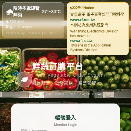
陰時多雲短暫
公告 / Notice
🌧️
27°~34°C
陣雨
文星電子 電子事業部門已遷移至
www.rf.net.tw
降雨 40%
本網站為應用系統部門
臺北市 / Taipei
Wenshing Electronics Division
Partly Cloudy | Rain 40% | 27~34°C
has moved to
www.rf.net.tw
This site is the Application
Systems Division.
鮮蔬訂購平台
Fresh Vegetable Order System
新鮮蔬菜 · 批發直送 · 智慧管理
Fresh · Wholesale Direct · Smart Management
帳號登入
Member Login
帳號 / Username