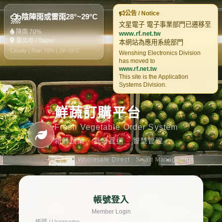
公告 / Notice
⛈️
陰陣雨或雷雨
28°~29°C
文星電子 電子事業部門已遷移至
降雨 70%
www.rf.net.tw
臺北市 / Taipei
本網站為應用系統部門
Cloudy | Rain 70% | 28~29°C
Wenshing Electronics Division
has moved to
www.rf.net.tw
This site is the Application
Systems Division.
鮮蔬訂購平台
Fresh Vegetable Order System
新鮮蔬菜 · 批發直送 · 智慧管理
Fresh · Wholesale Direct · Smart Management
帳號登入
Member Login
帳號 / Username