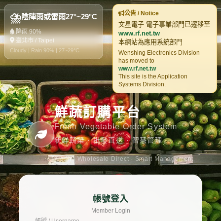
公告 / Notice
⛈️
陰陣雨或雷雨
27°~29°C
文星電子 電子事業部門已遷移至
降雨 90%
www.rf.net.tw
臺北市 / Taipei
本網站為應用系統部門
Cloudy | Rain 90% | 27~29°C
Wenshing Electronics Division
has moved to
www.rf.net.tw
This site is the Application
Systems Division.
鮮蔬訂購平台
Fresh Vegetable Order System
新鮮蔬菜 · 批發直送 · 智慧管理
Fresh · Wholesale Direct · Smart Management
帳號登入
Member Login
帳號 / Username