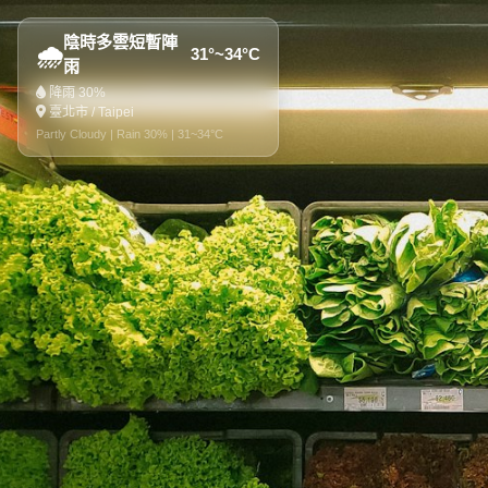
陰時多雲短暫陣
🌧️
31°~34°C
雨
降雨 30%
臺北市 / Taipei
Partly Cloudy | Rain 30% | 31~34°C